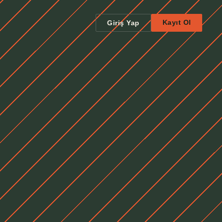
Kayıt Ol
Giriş Yap