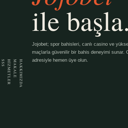
ile başla
Jojobet; spor bahisleri, canlı casino ve yükse
maçlarla güvenilir bir bahis deneyimi sunar. 
adresiyle hemen üye olun.
SSS
HIZMETLER
MAKALE
HAKKIMIZDA