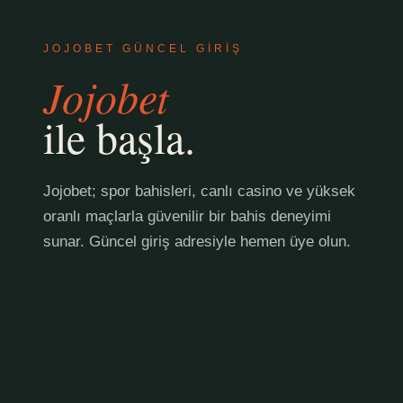
JOJOBET GÜNCEL GIRIŞ
Jojobet
ile başla.
Jojobet; spor bahisleri, canlı casino ve yüksek
oranlı maçlarla güvenilir bir bahis deneyimi
sunar. Güncel giriş adresiyle hemen üye olun.