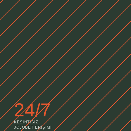
24/7
KESINTISIZ
JOJOBET ERIŞIMI