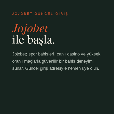
JOJOBET GÜNCEL GIRIŞ
Jojobet
ile başla.
Jojobet; spor bahisleri, canlı casino ve yüksek
oranlı maçlarla güvenilir bir bahis deneyimi
sunar. Güncel giriş adresiyle hemen üye olun.