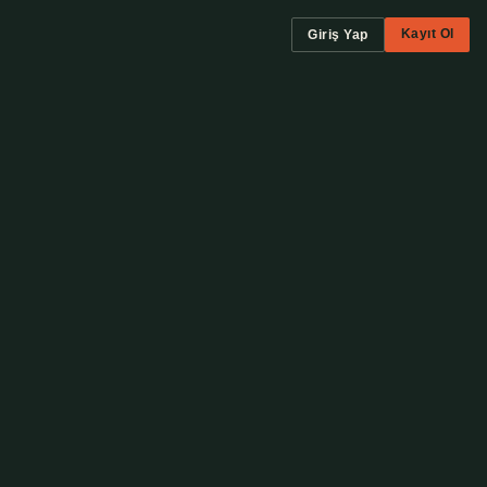
Kayıt Ol
Giriş Yap