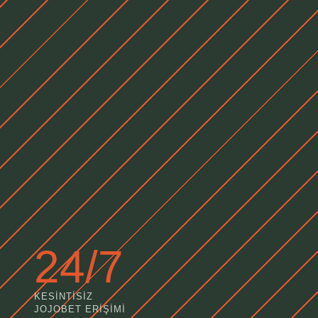
24/7
KESINTISIZ
JOJOBET ERIŞIMI