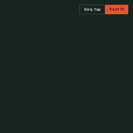
Kayıt Ol
Giriş Yap