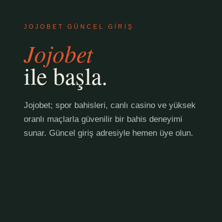
JOJOBET GÜNCEL GIRIŞ
Jojobet
ile başla.
Jojobet; spor bahisleri, canlı casino ve yüksek
oranlı maçlarla güvenilir bir bahis deneyimi
sunar. Güncel giriş adresiyle hemen üye olun.