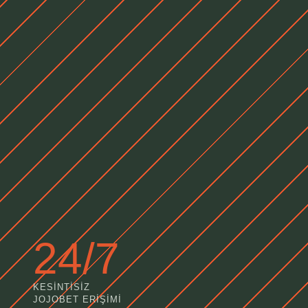
24/7
KESINTISIZ
JOJOBET ERIŞIMI