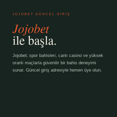
JOJOBET GÜNCEL GIRIŞ
Jojobet
ile başla.
Jojobet; spor bahisleri, canlı casino ve yüksek
oranlı maçlarla güvenilir bir bahis deneyimi
sunar. Güncel giriş adresiyle hemen üye olun.