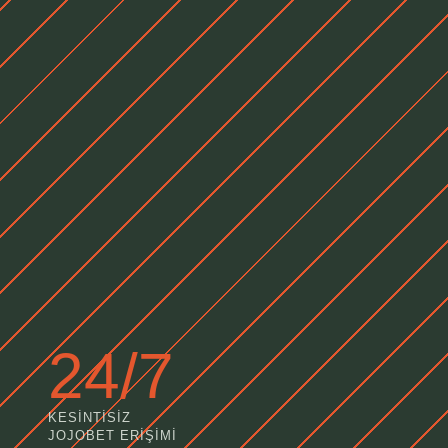
24/7
KESINTISIZ
JOJOBET ERIŞIMI