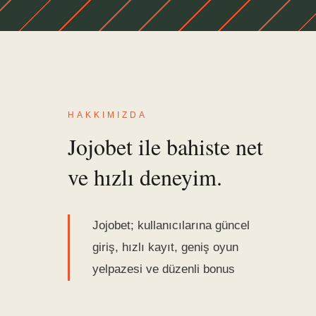
HAKKIMIZDA
Jojobet ile bahiste net
ve hızlı deneyim.
Jojobet; kullanıcılarına güncel
giriş, hızlı kayıt, geniş oyun
yelpazesi ve düzenli bonus
kampanyaları sunar. Spor
bahislerinden canlı casinoya