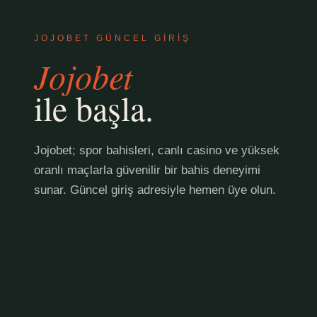
JOJOBET GÜNCEL GIRIŞ
Jojobet
ile başla.
Jojobet; spor bahisleri, canlı casino ve yüksek
oranlı maçlarla güvenilir bir bahis deneyimi
sunar. Güncel giriş adresiyle hemen üye olun.