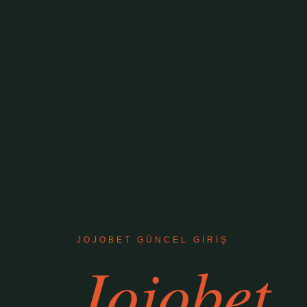
JOJOBET GÜNCEL GIRIŞ
Jojobet