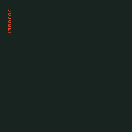
JOJOBET