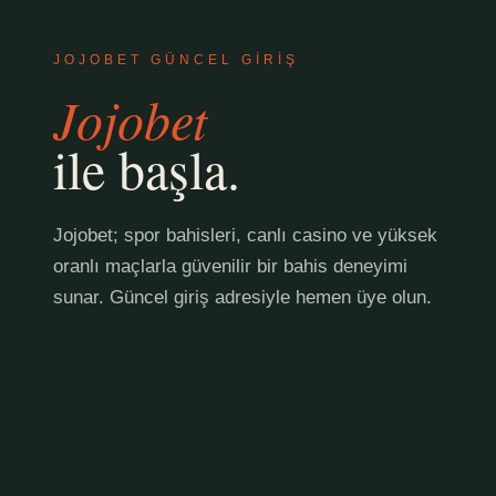
JOJOBET GÜNCEL GIRIŞ
Jojobet
ile başla.
Jojobet; spor bahisleri, canlı casino ve yüksek
oranlı maçlarla güvenilir bir bahis deneyimi
sunar. Güncel giriş adresiyle hemen üye olun.