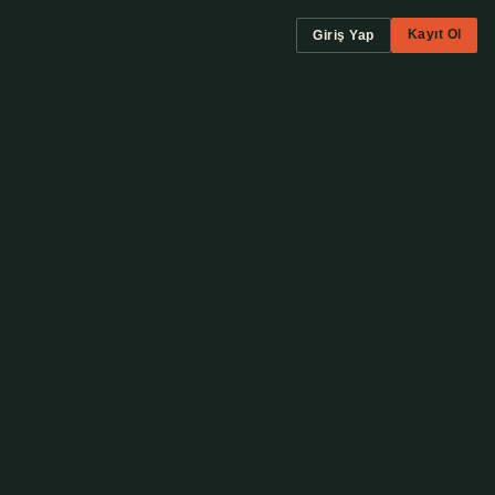
Kayıt Ol
Giriş Yap