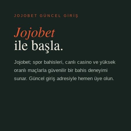
JOJOBET GÜNCEL GIRIŞ
Jojobet
ile başla.
Jojobet; spor bahisleri, canlı casino ve yüksek
oranlı maçlarla güvenilir bir bahis deneyimi
sunar. Güncel giriş adresiyle hemen üye olun.