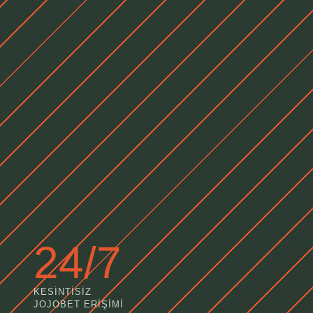
24/7
KESINTISIZ
JOJOBET ERIŞIMI