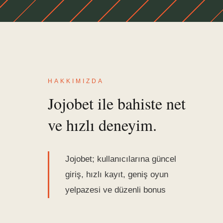
HAKKIMIZDA
Jojobet ile bahiste net
ve hızlı deneyim.
Jojobet; kullanıcılarına güncel
giriş, hızlı kayıt, geniş oyun
yelpazesi ve düzenli bonus
kampanyaları sunar. Spor
bahislerinden canlı casinoya