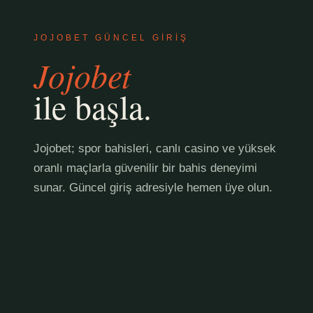
JOJOBET GÜNCEL GIRIŞ
Jojobet
ile başla.
Jojobet; spor bahisleri, canlı casino ve yüksek
oranlı maçlarla güvenilir bir bahis deneyimi
sunar. Güncel giriş adresiyle hemen üye olun.