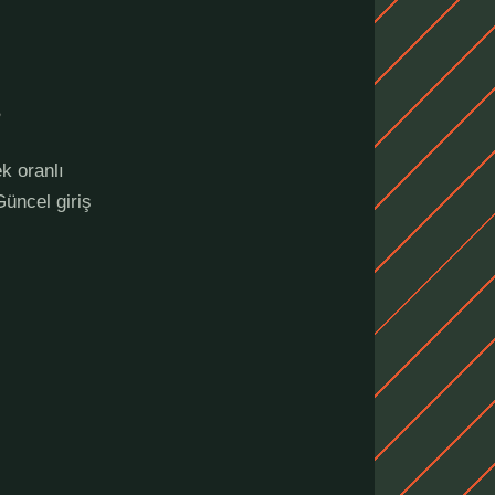
.
k oranlı
Güncel giriş