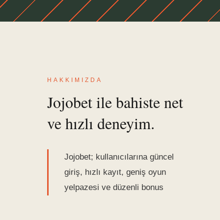
HAKKIMIZDA
Jojobet ile bahiste net
ve hızlı deneyim.
Jojobet; kullanıcılarına güncel
giriş, hızlı kayıt, geniş oyun
yelpazesi ve düzenli bonus
kampanyaları sunar. Spor
bahislerinden canlı casinoya