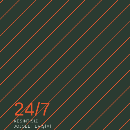
24/7
KESINTISIZ
JOJOBET ERIŞIMI