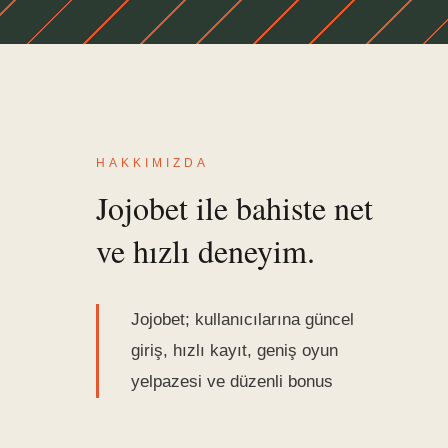
HAKKIMIZDA
Jojobet ile bahiste net
ve hızlı deneyim.
Jojobet; kullanıcılarına güncel
giriş, hızlı kayıt, geniş oyun
yelpazesi ve düzenli bonus
kampanyaları sunar. Spor
bahislerinden canlı casinoya