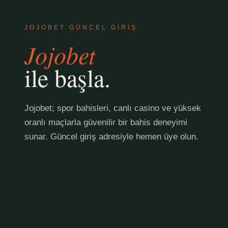
JOJOBET GÜNCEL GIRIŞ
Jojobet
ile başla.
Jojobet; spor bahisleri, canlı casino ve yüksek
oranlı maçlarla güvenilir bir bahis deneyimi
sunar. Güncel giriş adresiyle hemen üye olun.