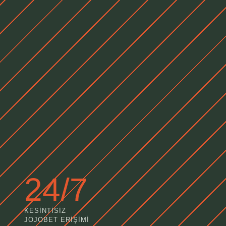
24/7
KESINTISIZ
JOJOBET ERIŞIMI