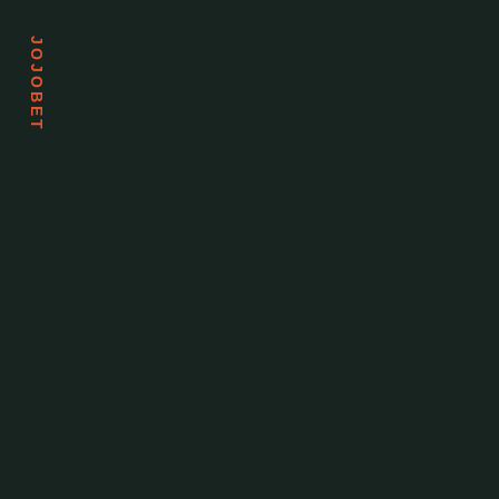
JOJOBET