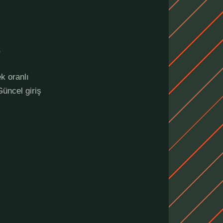
.
k oranlı
Güncel giriş