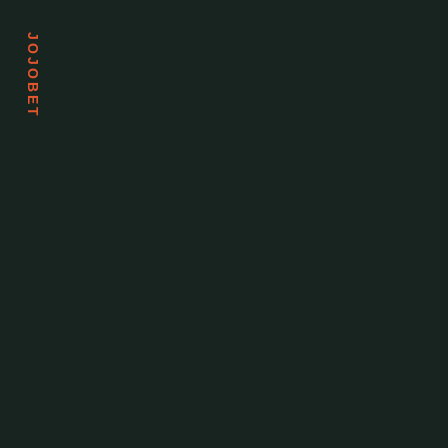
JOJOBET