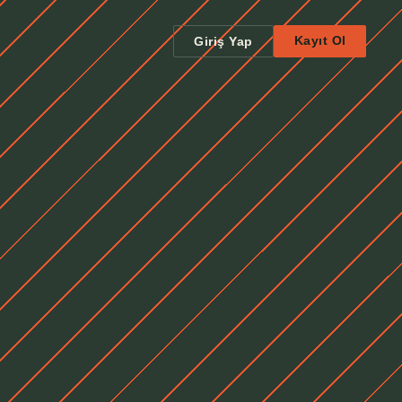
Kayıt Ol
Giriş Yap