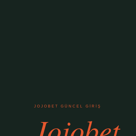
JOJOBET GÜNCEL GIRIŞ
Jojobet