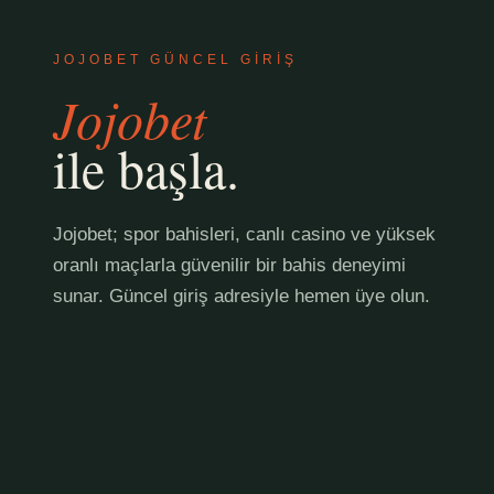
JOJOBET GÜNCEL GIRIŞ
Jojobet
ile başla.
Jojobet; spor bahisleri, canlı casino ve yüksek
oranlı maçlarla güvenilir bir bahis deneyimi
sunar. Güncel giriş adresiyle hemen üye olun.