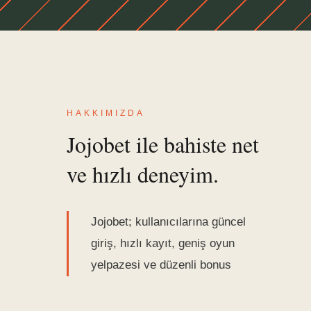
HAKKIMIZDA
Jojobet ile bahiste net
ve hızlı deneyim.
Jojobet; kullanıcılarına güncel
giriş, hızlı kayıt, geniş oyun
yelpazesi ve düzenli bonus
kampanyaları sunar. Spor
bahislerinden canlı casinoya