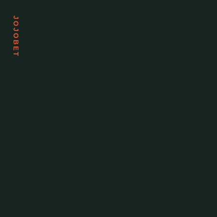
JOJOBET