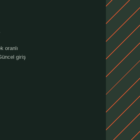
.
k oranlı
Güncel giriş