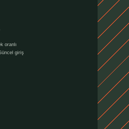
.
k oranlı
Güncel giriş