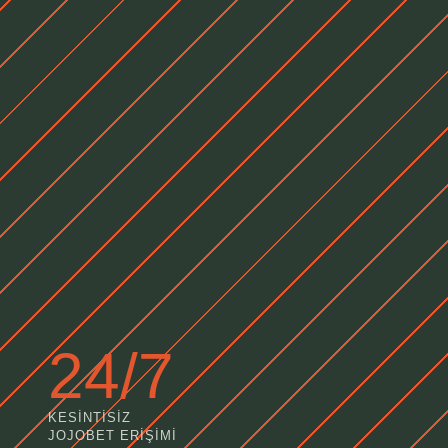
24/7
KESINTISIZ
JOJOBET ERIŞIMI