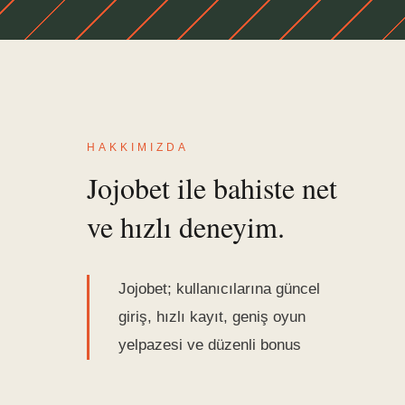
HAKKIMIZDA
Jojobet ile bahiste net
ve hızlı deneyim.
Jojobet; kullanıcılarına güncel
giriş, hızlı kayıt, geniş oyun
yelpazesi ve düzenli bonus
kampanyaları sunar. Spor
bahislerinden canlı casinoya