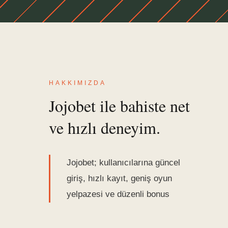
HAKKIMIZDA
Jojobet ile bahiste net
ve hızlı deneyim.
Jojobet; kullanıcılarına güncel
giriş, hızlı kayıt, geniş oyun
yelpazesi ve düzenli bonus
kampanyaları sunar. Spor
bahislerinden canlı casinoya