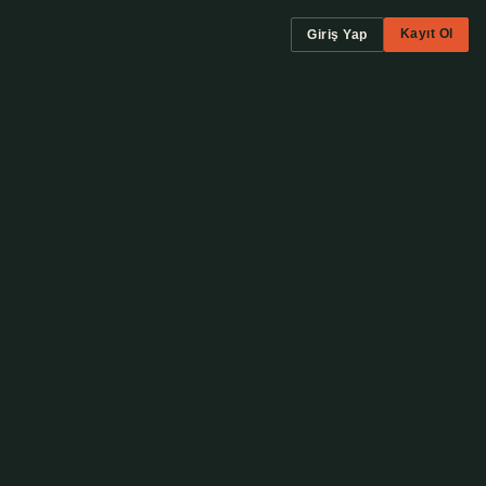
Kayıt Ol
Giriş Yap