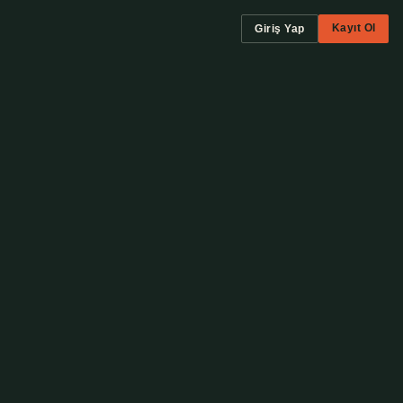
Kayıt Ol
Giriş Yap