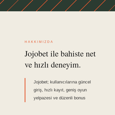
HAKKIMIZDA
Jojobet ile bahiste net
ve hızlı deneyim.
Jojobet; kullanıcılarına güncel
giriş, hızlı kayıt, geniş oyun
yelpazesi ve düzenli bonus
kampanyaları sunar. Spor
bahislerinden canlı casinoya