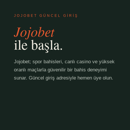
JOJOBET GÜNCEL GIRIŞ
Jojobet
ile başla.
Jojobet; spor bahisleri, canlı casino ve yüksek
oranlı maçlarla güvenilir bir bahis deneyimi
sunar. Güncel giriş adresiyle hemen üye olun.