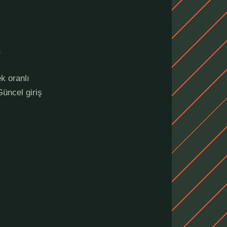
.
k oranlı
Güncel giriş