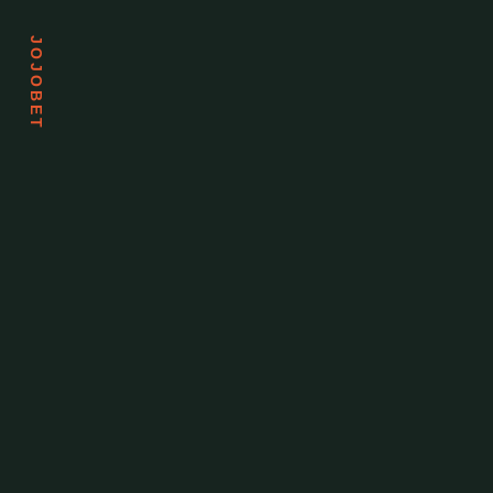
JOJOBET