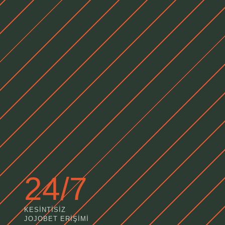
24/7
KESINTISIZ
JOJOBET ERIŞIMI