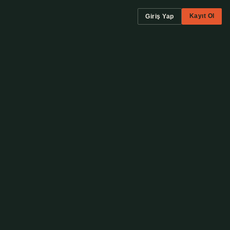
Kayıt Ol
Giriş Yap