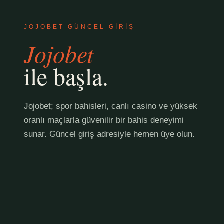
JOJOBET GÜNCEL GIRIŞ
Jojobet
ile başla.
Jojobet; spor bahisleri, canlı casino ve yüksek
oranlı maçlarla güvenilir bir bahis deneyimi
sunar. Güncel giriş adresiyle hemen üye olun.