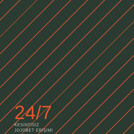
24/7
KESINTISIZ
JOJOBET ERIŞIMI