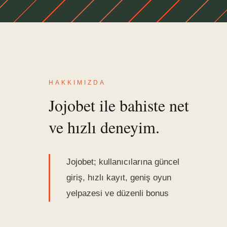
HAKKIMIZDA
Jojobet ile bahiste net
ve hızlı deneyim.
Jojobet; kullanıcılarına güncel
giriş, hızlı kayıt, geniş oyun
yelpazesi ve düzenli bonus
kampanyaları sunar. Spor
bahislerinden canlı casinoya