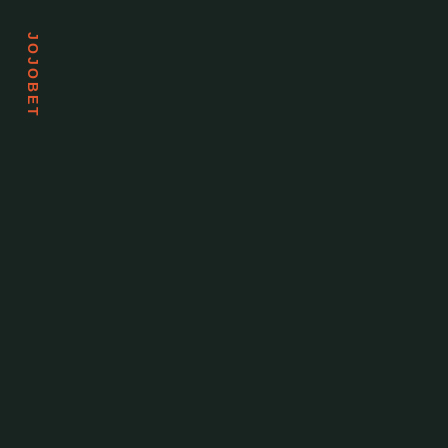
JOJOBET