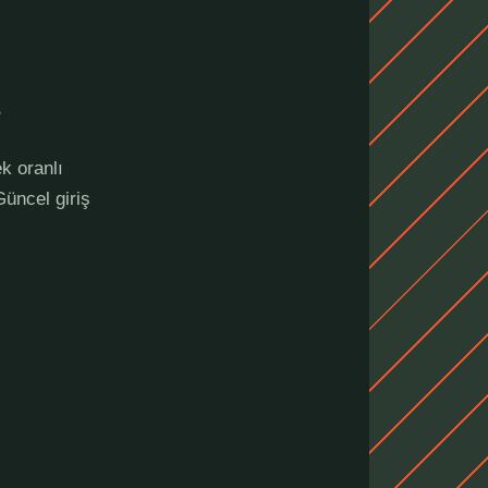
.
k oranlı
Güncel giriş