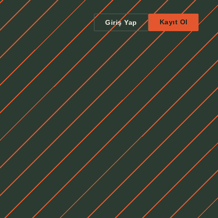
Kayıt Ol
Giriş Yap