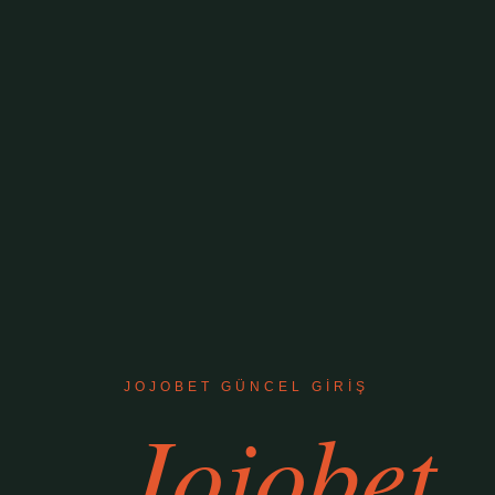
JOJOBET GÜNCEL GIRIŞ
Jojobet