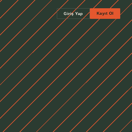
Kayıt Ol
Giriş Yap