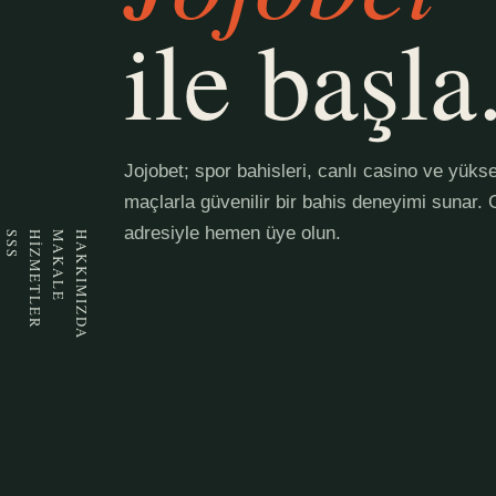
ile başla
Jojobet; spor bahisleri, canlı casino ve yükse
maçlarla güvenilir bir bahis deneyimi sunar. 
adresiyle hemen üye olun.
SSS
HIZMETLER
MAKALE
HAKKIMIZDA