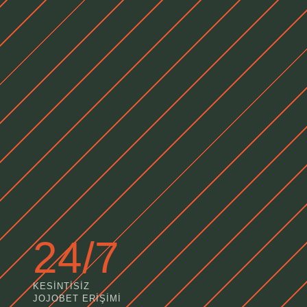
24/7
KESINTISIZ
JOJOBET ERIŞIMI