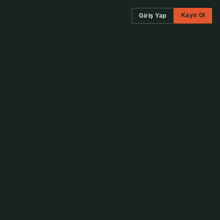
Kayıt Ol
Giriş Yap