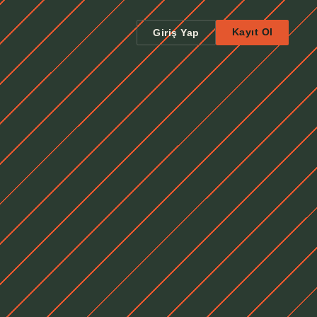
Kayıt Ol
Giriş Yap