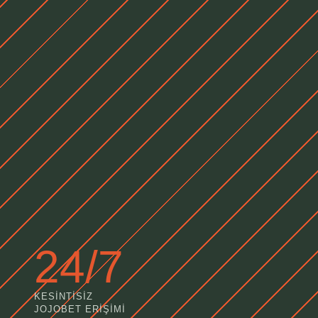
24/7
KESINTISIZ
JOJOBET ERIŞIMI