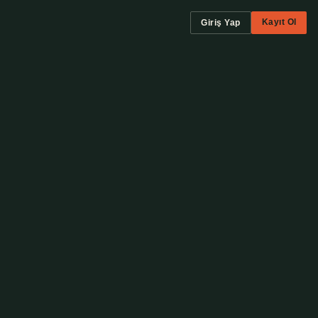
Kayıt Ol
Giriş Yap