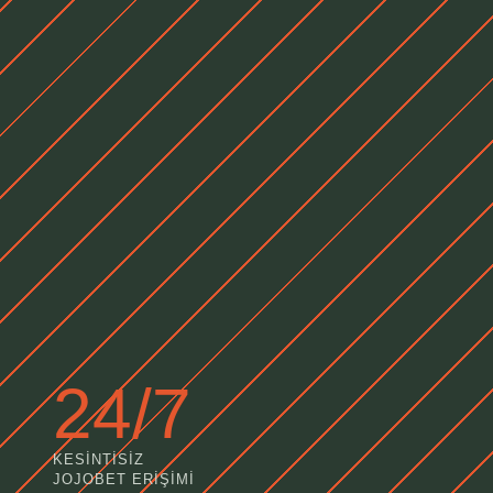
24/7
KESINTISIZ
JOJOBET ERIŞIMI