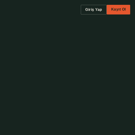
Kayıt Ol
Giriş Yap