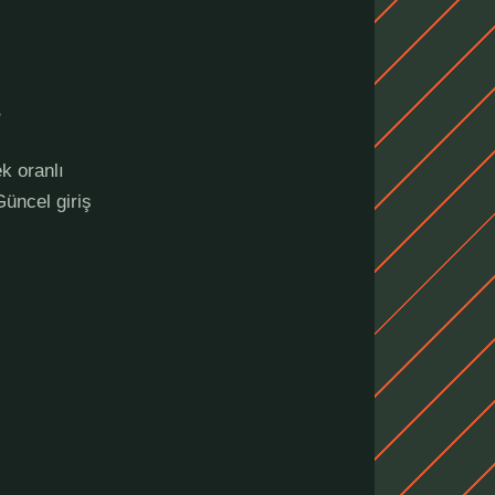
.
k oranlı
Güncel giriş