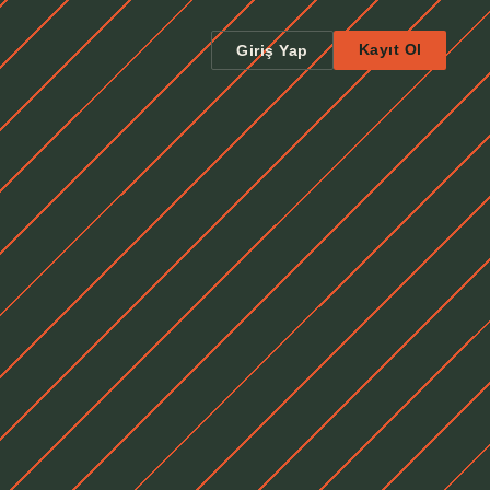
Kayıt Ol
Giriş Yap