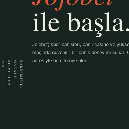
ile başla
Jojobet; spor bahisleri, canlı casino ve yükse
maçlarla güvenilir bir bahis deneyimi sunar. 
adresiyle hemen üye olun.
SSS
HIZMETLER
MAKALE
HAKKIMIZDA