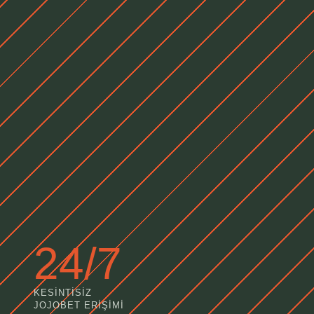
24/7
KESINTISIZ
JOJOBET ERIŞIMI