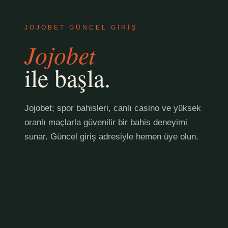
JOJOBET GÜNCEL GIRIŞ
Jojobet
ile başla.
Jojobet; spor bahisleri, canlı casino ve yüksek
oranlı maçlarla güvenilir bir bahis deneyimi
sunar. Güncel giriş adresiyle hemen üye olun.