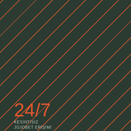
24/7
KESINTISIZ
JOJOBET ERIŞIMI