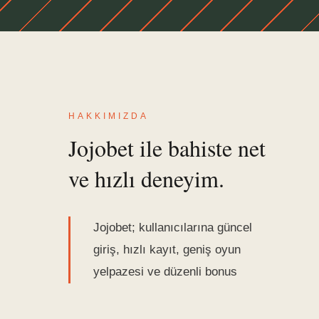
HAKKIMIZDA
Jojobet ile bahiste net
ve hızlı deneyim.
Jojobet; kullanıcılarına güncel
giriş, hızlı kayıt, geniş oyun
yelpazesi ve düzenli bonus
kampanyaları sunar. Spor
bahislerinden canlı casinoya