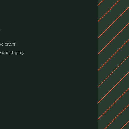
.
k oranlı
Güncel giriş