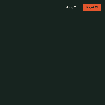
Kayıt Ol
Giriş Yap