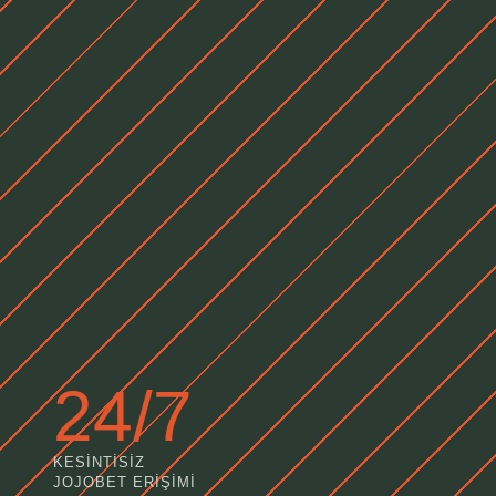
24/7
KESINTISIZ
JOJOBET ERIŞIMI