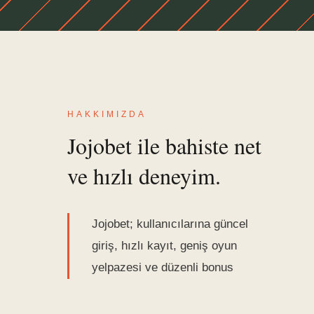
HAKKIMIZDA
Jojobet ile bahiste net
ve hızlı deneyim.
Jojobet; kullanıcılarına güncel
giriş, hızlı kayıt, geniş oyun
yelpazesi ve düzenli bonus
kampanyaları sunar. Spor
bahislerinden canlı casinoya