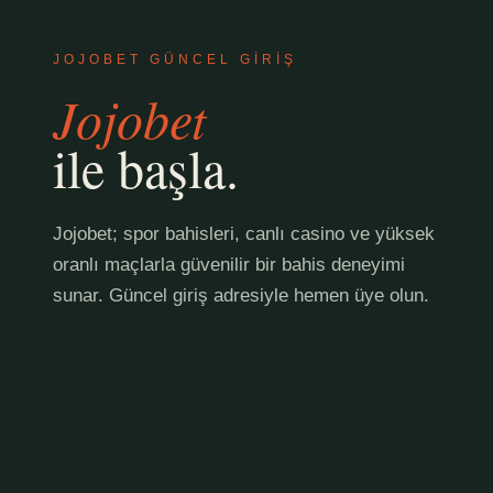
JOJOBET GÜNCEL GIRIŞ
Jojobet
ile başla.
Jojobet; spor bahisleri, canlı casino ve yüksek
oranlı maçlarla güvenilir bir bahis deneyimi
sunar. Güncel giriş adresiyle hemen üye olun.