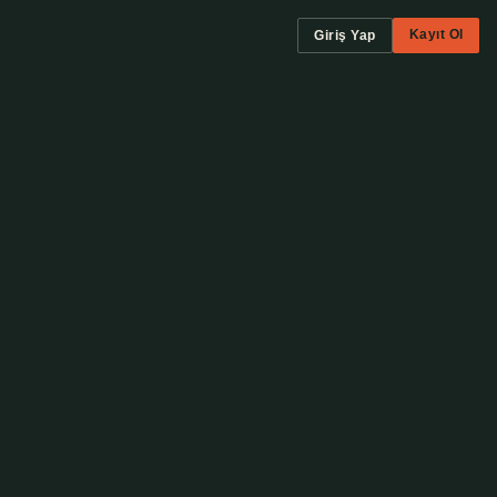
Kayıt Ol
Giriş Yap