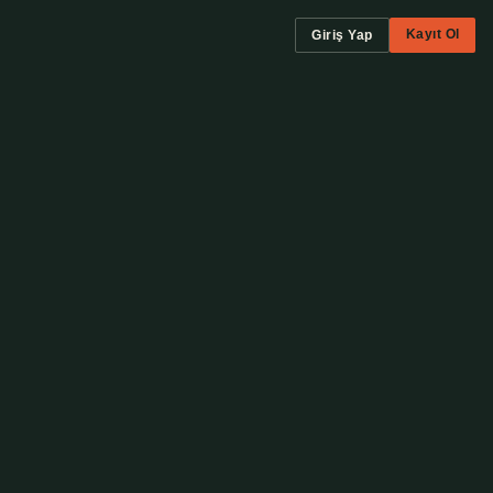
Kayıt Ol
Giriş Yap