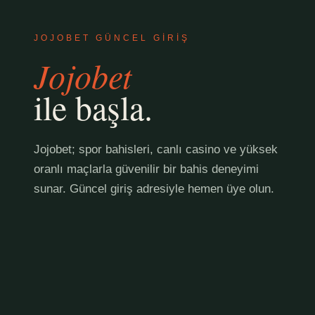
JOJOBET GÜNCEL GIRIŞ
Jojobet
ile başla.
Jojobet; spor bahisleri, canlı casino ve yüksek
oranlı maçlarla güvenilir bir bahis deneyimi
sunar. Güncel giriş adresiyle hemen üye olun.