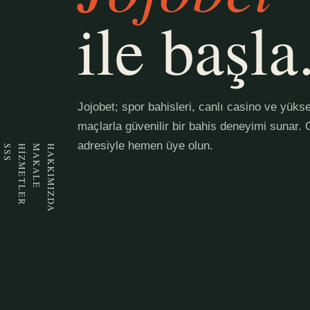
ile başla
Jojobet; spor bahisleri, canlı casino ve yükse
maçlarla güvenilir bir bahis deneyimi sunar. 
adresiyle hemen üye olun.
SSS
HIZMETLER
MAKALE
HAKKIMIZDA