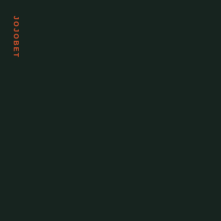
JOJOBET