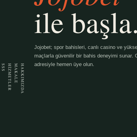
ile başla
Jojobet; spor bahisleri, canlı casino ve yükse
maçlarla güvenilir bir bahis deneyimi sunar. 
adresiyle hemen üye olun.
SSS
HIZMETLER
MAKALE
HAKKIMIZDA