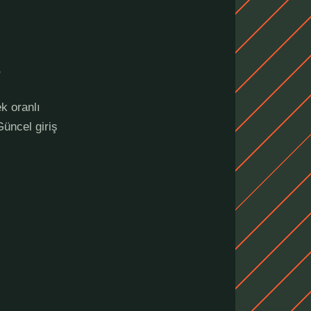
.
k oranlı
Güncel giriş