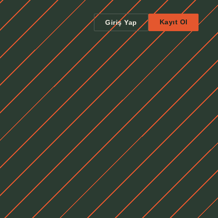
Kayıt Ol
Giriş Yap